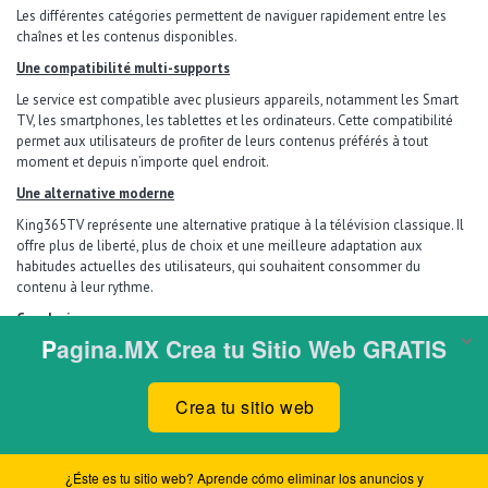
Les différentes catégories permettent de naviguer rapidement entre les
chaînes et les contenus disponibles.
Une compatibilité multi-supports
Le service est compatible avec plusieurs appareils, notamment les Smart
TV, les smartphones, les tablettes et les ordinateurs. Cette compatibilité
permet aux utilisateurs de profiter de leurs contenus préférés à tout
moment et depuis n’importe quel endroit.
Une alternative moderne
King365TV représente une alternative pratique à la télévision classique. Il
offre plus de liberté, plus de choix et une meilleure adaptation aux
habitudes actuelles des utilisateurs, qui souhaitent consommer du
contenu à leur rythme.
Conclusion
King365TV est une solution IPTV complète qui combine simplicité,
diversité et performance. Grâce à sa large offre de contenus et à sa facilité
d’utilisation, il permet de profiter d’une expérience de streaming moderne
et flexible, adaptée aux besoins de chacun.
© 2017
Pagina.mx